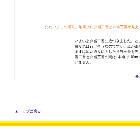
ただいまこの辺り。地図上に弁当二番と弁当三番が見え
いよいよ弁当二番に近づきました。ど
曲がれば行けそうなのですが、道が細
まずは広い通りに面した弁当三番を先
当二番と弁当三番の間は1本道で100
いません。
弁
▲トップに戻る