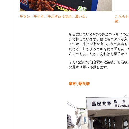
牛タン、牛すき、牛がぎゅう詰め。濃いな。
こちらも
躍。
広告に出ている6つの弁当のうち２つ
ンで押しています。他にも牛タンが入
くつか。牛タン率が高い。私の弁当も
だけど。笹かまやカキを使う手もあっ
んてのもあったか。あれはお菓子か？
そんな感じで仙台駅を散策後、仙石線
の最寄り駅へ移動します。
最寄り駅到着