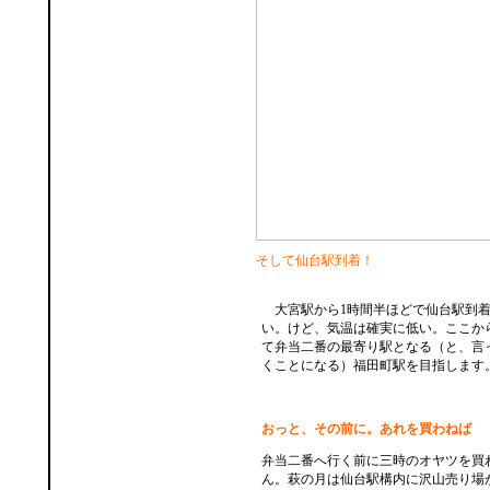
そして仙台駅到着！
大宮駅から1時間半ほどで仙台駅到着
い。けど、気温は確実に低い。ここか
て弁当二番の最寄り駅となる（と、言っ
くことになる）福田町駅を目指します
おっと、その前に。あれを買わねば
弁当二番へ行く前に三時のオヤツを買
ん。萩の月は仙台駅構内に沢山売り場