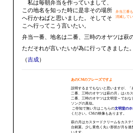
私は毎朝弁当を作っていまして、
この地名を知った時に是非その場所
弁当三番
消滅して
へ行かねばと思いました。そしてそ
こへ行ってこう言いたい。
弁当一番、地名は二番、三時のオヤツは萩
ただそれが言いたいが為に行ってきました
（
吉成
）
あのCMのフレーズですよ
説明するまでもないと思いますが、「
二番、三時のオヤツは萩の月」は♪カ
二番、三時のオヤツは文明堂～でおな
ソングの真似。
ご存知で無い方はこちらの
文明堂のホ
ください。CMの映像もあります。
萩の月はカスタードクリームをカステ
台銘菓。少し黄色く丸い形状が月を連
います。