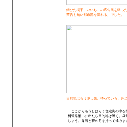
錆びた欄干。いいちこの広告風を狙っ
変哲も無い都市部を流れる川でした。
目的地はもう少し先。待っていろ、弁
ここからもうしばらく住宅街の中を
料道路沿いに出たら目的地は近く。昼
しょう。弁当と萩の月を持って進みま