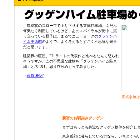
螺旋状のスロープで上り下りする立体駐車場。ふだん
何気なく利用しているけど、あのスパイラルが街中に突
っ立っている様子は、まるでニューヨークの
グッゲンハ
イム美術館
のようで、よく考えるとすごく不思議な光景
だと思います。
建築界の巨匠、F.L.ライトの代表作と比べるなんて怒られ
そうですが、この不思議な建物を「グッゲンハイム駐車
場」と名づけ、思う存分めぐってみました。
（
萩原 雅紀
）
正式名称
新宿のお馴染みグッゲン
まずはもっとも身近なグッゲン物件を紹介し
東京近郊に暮らしている方なら、いちどくら