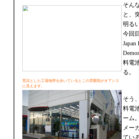
そん
と、
明る
今回目
Japan
Demo
料電
る。
荒涼とした工場地帯を歩いているとこの雰囲気がオアシス
に見えます。
そう
料電
ーム
メー
てい