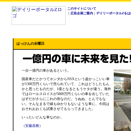
このサイトについて
｜
広告企画ご案内
｜
デイリーポータルZをは
はっけんの水曜日
一台一億円の車があるという。
国産車だとかつてホンダからNSXという超かっこいい車
が1300万円くらいで売られていて、これはどうしたもん
かと思ったものだが、1億となるともうケタが違う。海外
ではロールスロイスが5000万円くらいの車を出していた
はずだがさらにこれの倍なのだ。うぬぬ、とんでもな
い。そんなまるで縁もゆかりもないような車に、今回は
おそれおおくも試乗させてもらってきました。
いったいどんな車なのか。
（
安藤昌教
）