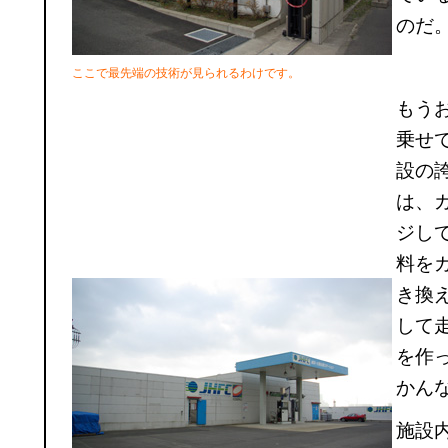
のだ
ここで最先端の技術が見られるわけです。
もう
乗せ
設の
は、
ジし
料を
き換
して
を作
かん
施設