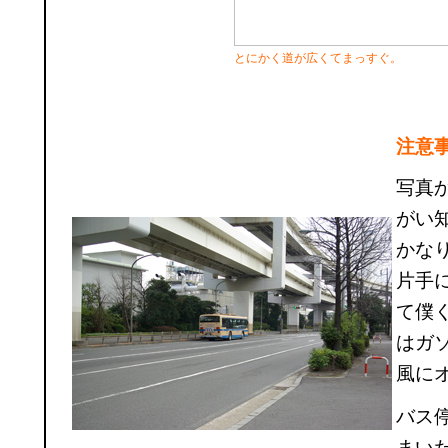
とにかく道が広くてまっすぐ。
注意
写真
がい
かな
片手
て僕
はガ
風に
バス
まい