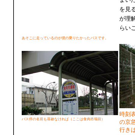
を見
が理
らい
あそこに走っているのが僕の乗りたかったバスです。
時刻
バス停の名前も容赦なければ（ここは食肉市場前）
の京
行き