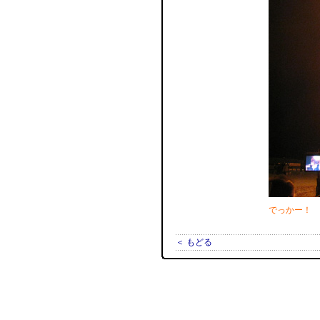
でっかー！
＜ もどる