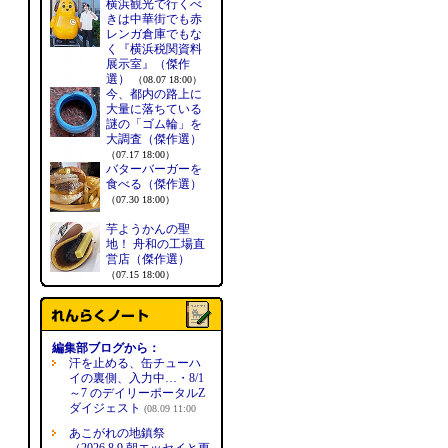
横浜観光で行くべ
きは中華街でも赤
レンガ倉庫でもな
く『横浜税関資料
展示室』（傑作
選）
（08.07 18:00）
今、都内の路上に
大量に落ちている
謎の「ゴム輪」を
大調査（傑作選）
（07.17 18:00）
バターバーガーを
食べる（傑作選）
（07.30 18:00）
芋ようかんの聖
地！ 舟和の工場直
営店（傑作選）
（07.15 18:00）
編集部ブログから：
汗を止める、缶チューハ
イの裏側、入力中…・8/1
～7 のデイリーポータルZ
ダイジェスト
(08.09 11:00
あこがれの地鎮祭