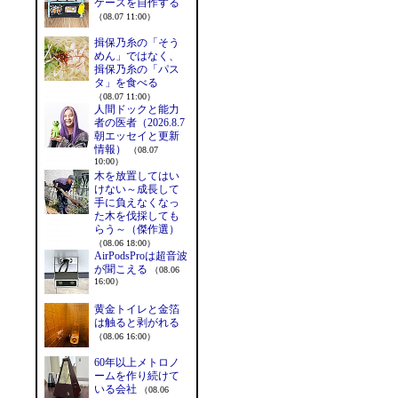
ケースを自作する
（08.07 11:00）
揖保乃糸の「そう
めん」ではなく、
揖保乃糸の「パス
タ」を食べる
（08.07 11:00）
人間ドックと能力
者の医者（2026.8.7
朝エッセイと更新
情報）
（08.07
10:00）
木を放置してはい
けない～成長して
手に負えなくなっ
た木を伐採しても
らう～（傑作選）
（08.06 18:00）
AirPodsProは超音波
が聞こえる
（08.06
16:00）
黄金トイレと金箔
は触ると剥がれる
（08.06 16:00）
60年以上メトロノ
ームを作り続けて
いる会社
（08.06