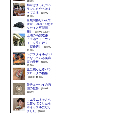
11:00）
姉がはまったガム
ランに自分もはま
ってみる
（08.06
11:00）
全然関係ないんで
すが（2026.8.6 朝エ
ッセイと更新情
報）
（08.06 10:00）
土浦の高架道路
「土浦ニューウェ
イ」を見に行く
（傑作選）
（08.05
18:00）
ヘアスタイルが3D
になっている美容
室の看板
（08.05
16:00）
皿に乗った豚バラ
ブロックの指輪
（08.05 16:00）
缶チューハイの内
側の世界
（08.05
11:00）
フエラムネをさら
に笛っぽくしたら
ホイッスルになり
ました
（08.05