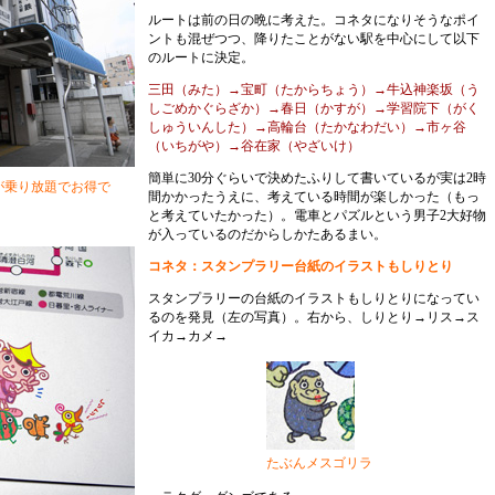
ルートは前の日の晩に考えた。コネタになりそうなポイ
ントも混ぜつつ、降りたことがない駅を中心にして以下
のルートに決定。
三田（みた）→宝町（たからちょう）→牛込神楽坂（う
しごめかぐらざか）→春日（かすが）→学習院下（がく
しゅういんした）→高輪台（たかなわだい）→市ヶ谷
（いちがや）→谷在家（やざいけ）
簡単に30分ぐらいで決めたふりして書いているが実は2時
が乗り放題でお得で
間かかったうえに、考えている時間が楽しかった（もっ
と考えていたかった）。電車とパズルという男子2大好物
が入っているのだからしかたあるまい。
コネタ：スタンプラリー台紙のイラストもしりとり
スタンプラリーの台紙のイラストもしりとりになってい
るのを発見（左の写真）。右から、しりとり→リス→ス
イカ→カメ→
たぶんメスゴリラ