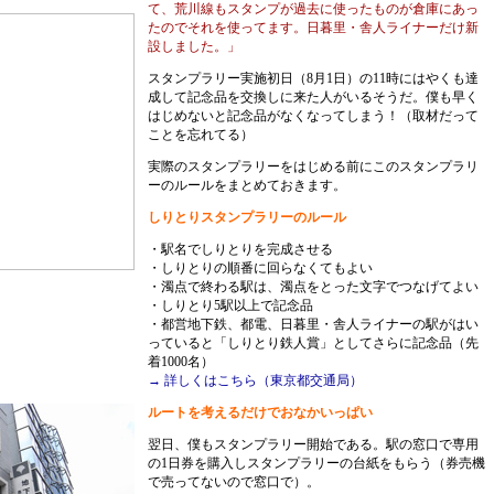
て、荒川線もスタンプが過去に使ったものが倉庫にあっ
たのでそれを使ってます。日暮里・舎人ライナーだけ新
設しました。」
スタンプラリー実施初日（8月1日）の11時にはやくも達
成して記念品を交換しに来た人がいるそうだ。僕も早く
はじめないと記念品がなくなってしまう！（取材だって
ことを忘れてる）
実際のスタンプラリーをはじめる前にこのスタンプラリ
ーのルールをまとめておきます。
しりとりスタンプラリーのルール
・駅名でしりとりを完成させる
・しりとりの順番に回らなくてもよい
・濁点で終わる駅は、濁点をとった文字でつなげてよい
・しりとり5駅以上で記念品
・都営地下鉄、都電、日暮里・舎人ライナーの駅がはい
っていると「しりとり鉄人賞」としてさらに記念品（先
着1000名）
→ 詳しくはこちら（東京都交通局）
ルートを考えるだけでおなかいっぱい
翌日、僕もスタンプラリー開始である。駅の窓口で専用
の1日券を購入しスタンプラリーの台紙をもらう（券売機
で売ってないので窓口で）。