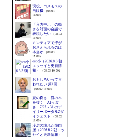
現役、コスモスの
自販機
（08.03
16:00）
「入力中…」の動
きを対面の会話で
表現したい
（08.03
11:00）
ミンティアで汗が
おさえられるのは
本当か
（08.03
11:00）
eco小（2026.8.3 朝
エッセイと更新情
報）
（08.03 10:00）
おもしろいって言
われたい 第1回
（08.02 11:00）
夏の良さ、庭の木
を抜く、AIっぽ
さ・7/25～31 のデ
イリーポータルZダ
イジェスト
（08.02
11:00）
冷房の壊れた焼肉
屋（2026.8.2 朝エッ
セイと更新情報）