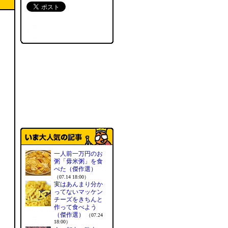
一人前一万円のお
粥「毋米粥」を食
べた（傑作選）
（07.14 18:00）
実はあんまり分か
ってないマッケン
チーズをきちんと
作って食べよう
（傑作選）
（07.24
18:00）