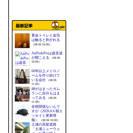
黄金トイレと金箔
は触ると剥がれる
（08.06 16:00）
AirPodsProは超音波
が聞こえる
（08.06
16:00）
60年以上メトロノ
ームを作り続けて
いる会社
（08.06
11:00）
姉がはまったガム
ランに自分もはま
ってみる
（08.06
11:00）
全然関係ないんで
すが（2026.8.6 朝エ
ッセイと更新情
報）
（08.06 10:00）
土浦の高架道路
「土浦ニューウェ