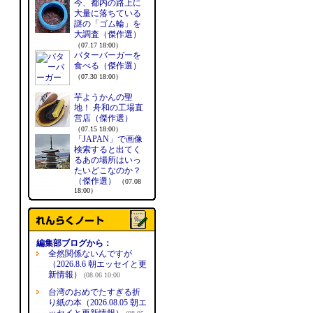
今、都内の路上に
大量に落ちている
謎の「ゴム輪」を
大調査（傑作選）
（07.17 18:00）
バターバーガーを
食べる（傑作選）
（07.30 18:00）
芋ようかんの聖
地！ 舟和の工場直
営店（傑作選）
（07.15 18:00）
「JAPAN」で画像
検索すると出てく
るあの場所はいっ
たいどこなのか？
（傑作選）
（07.08
18:00）
編集部ブログから：
全然関係ないんですが
（2026.8.6 朝エッセイと更
新情報）
(08.06 10:00
台湾のおめでたすぎる折
り紙の本（2026.08.05 朝エ