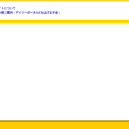
イトについて
企画ご案内
｜
デイリーポータルZをはげます会
｜