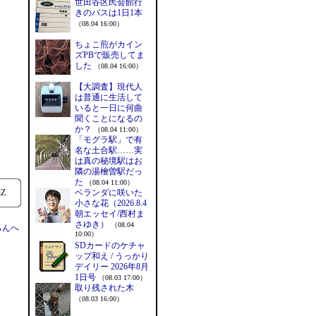
世田谷区民会館行
きのバスは1日1本
（08.04 16:00）
ちょこ煎がカイン
ズPBで販売してま
した
（08.04 16:00）
【大調査】現代人
は普通に生活して
いると一日に何曲
聞くことになるの
か？
（08.04 11:00）
「モグラ駅」で有
名な土合駅……実
は真の秘境駅はお
隣の湯檜曽駅だっ
た
（08.04 11:00）
lZ
ベランダに咲いた
小さな花（2026.8.4
朝エッセイ/西村ま
さゆき）
（08.04
らんへ
10:00）
SDカードのケチャ
ップ和え / うっかり
デイリー 2026年8月
1日号
（08.03 17:00）
取り残された木
（08.03 16:00）