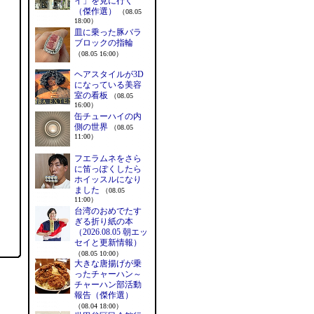
イ」を見に行く
（傑作選）
（08.05
18:00）
皿に乗った豚バラ
ブロックの指輪
（08.05 16:00）
ヘアスタイルが3D
になっている美容
室の看板
（08.05
16:00）
缶チューハイの内
側の世界
（08.05
11:00）
フエラムネをさら
に笛っぽくしたら
ホイッスルになり
ました
（08.05
11:00）
台湾のおめでたす
ぎる折り紙の本
＞
（2026.08.05 朝エッ
セイと更新情報）
（08.05 10:00）
大きな唐揚げが乗
ったチャーハン～
チャーハン部活動
報告（傑作選）
（08.04 18:00）