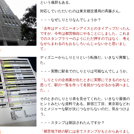
という魂胆もある。
対応していただいたのは東京都交通局の斉藤さん。
－－－なぜしりとりなんでしょうか？
「去年はディズニーオンアイスとのタイアップだったん
ですが、今年は都営独自にやることにしました。これま
でのスタンプラリーのようにただ押すのではなく、考え
ながらまわるのもおもしろいんじゃないかと思いまし
て」
ぞ
ディズニーからしりとりという転換だ。いきなり興奮し
た。
－－－実際に駅名でのしりとりは可能なんでしょうか。
「しりとりの企画案が出たときに実際にできるのかなと
思って、駅の一覧を作って名前がつながるかを調べまし
た。」
そのときのしりとり表を見せてくれた。いきなり最後の
ヒントみたいな資料である。新宿三丁目、東京前などわ
りとメジャーな駅が次につながらないのだ。気をつけよ
う。
－－－スタンプは新設されたんですか？
「都営地下鉄の駅には全てスタンプがもとからありまし
表