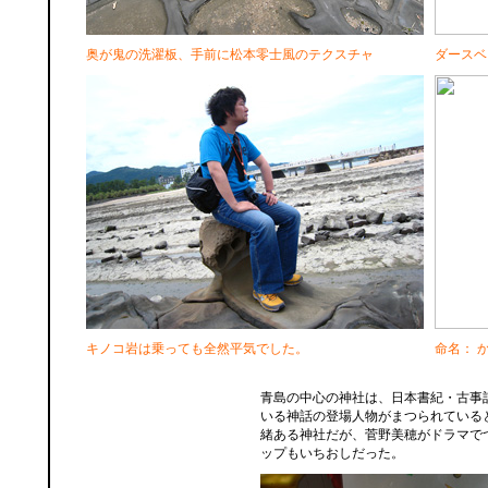
奥が鬼の洗濯板、手前に松本零士風のテクスチャ
ダースベ
キノコ岩は乗っても全然平気でした。
命名： 
青島の中心の神社は、日本書紀・古事
いる神話の登場人物がまつられている
緒ある神社だが、菅野美穂がドラマで
ップもいちおしだった。