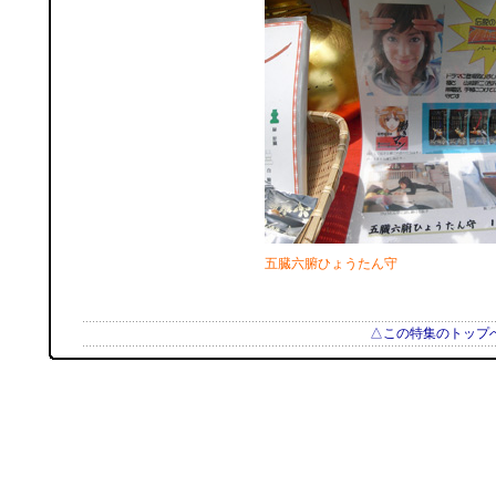
五臓六腑ひょうたん守
△この特集のトップ