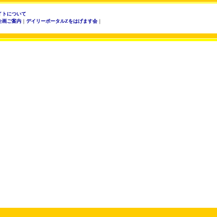
イトについて
企画ご案内
｜
デイリーポータルZをはげます会
｜