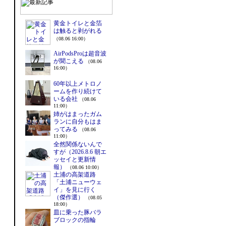
黄金トイレと金箔
は触ると剥がれる
（08.06 16:00）
AirPodsProは超音波
が聞こえる
（08.06
16:00）
60年以上メトロノ
ームを作り続けて
いる会社
（08.06
11:00）
姉がはまったガム
ランに自分もはま
ってみる
（08.06
11:00）
全然関係ないんで
すが（2026.8.6 朝エ
ッセイと更新情
報）
（08.06 10:00）
土浦の高架道路
「土浦ニューウェ
イ」を見に行く
（傑作選）
（08.05
18:00）
皿に乗った豚バラ
ブロックの指輪