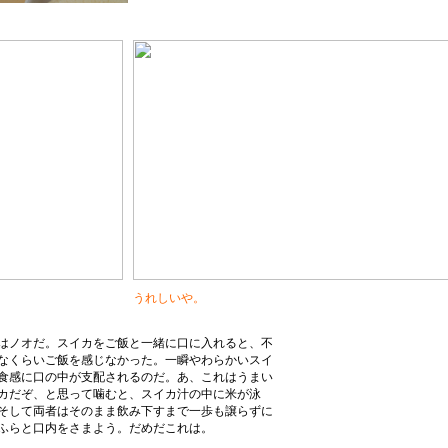
うれしいや。
はノオだ。スイカをご飯と一緒に口に入れると、不
なくらいご飯を感じなかった。一瞬やわらかいスイ
食感に口の中が支配されるのだ。あ、これはうまい
カだぞ、と思って噛むと、スイカ汁の中に米が泳
そして両者はそのまま飲み下すまで一歩も譲らずに
ふらと口内をさまよう。だめだこれは。