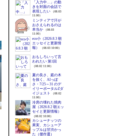
「入力中…」の動
きを対面の会話で
表現したい
（08.03
11:00）
ミンティアで汗が
おさえられるのは
本当か
（08.03
11:00）
eco小（2026.8.3 朝
エッセイと更新情
報）
（08.03 10:00）
おもしろいって言
われたい 第1回
（08.02 11:00）
夏の良さ、庭の木
を抜く、AIっぽ
さ・7/25～31 のデ
イリーポータルZダ
イジェスト
（08.02
11:00）
冷房の壊れた焼肉
屋（2026.8.2 朝エッ
セイと更新情報）
（08.02 10:00）
カシューナッツの
果実、カシューア
ップルは甘渋かっ
た（傑作選）