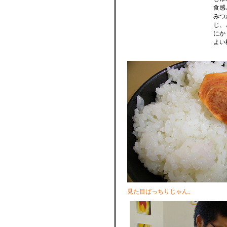
食感
みつ
じ、
にか
よい
見た目ばっちりじゃん。