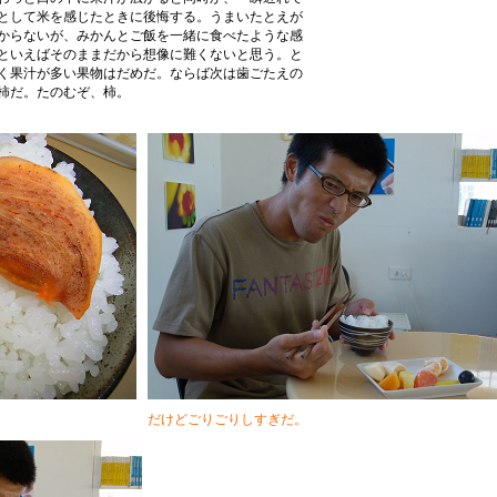
として米を感じたときに後悔する。うまいたとえが
からないが、みかんとご飯を一緒に食べたような感
といえばそのままだから想像に難くないと思う。と
く果汁が多い果物はだめだ。ならば次は歯ごたえの
柿だ。たのむぞ、柿。
だけどごりごりしすぎだ。