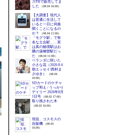
ズPBで販売してま
した
（08.04 16:00）
【大調査】現代人
は普通に生活して
いると一日に何曲
聞くことになるの
か？
（08.04 11:00）
「モグラ駅」で有
名な土合駅……実
は真の秘境駅はお
隣の湯檜曽駅だっ
た
（08.04 11:00）
ベランダに咲いた
小さな花（2026.8.4
朝エッセイ/西村ま
さゆき）
（08.04
10:00）
SDカードのケチャ
ップ和え / うっかり
デイリー 2026年8月
1日号
（08.03 17:00）
取り残された木
（08.03 16:00）
現役、コスモスの
自販機
（08.03
16:00）