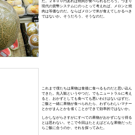
た。２８００円あれば焼肉が食べられるだろう。つまり
現代の貨幣システムにのっとって考えれば、メロンと焼
肉は等価なのだ。ならばメロンで米が食えてしかるべき
ではないか。そうだろう、そうなのだ。
これまで僕たちは果物は食後に食べるものだと思い込ん
できた。先入観というやつだ。でもニュートラルに考え
ると、おかずとしても食べても悪いわけはないはずだ。
ご飯と一緒に果物が食べられたら、わずらわしいマナー
とかがまんとかを省くことができて効率的ではないか。
しかしながらさすがにすべての果物がおかずになり得る
とは思わない。そこで今回はたとえばどんな果物だった
らご飯に合うのか、それを探ってみた。