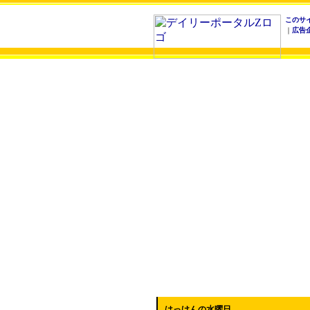
このサ
｜
広告
はっけんの水曜日