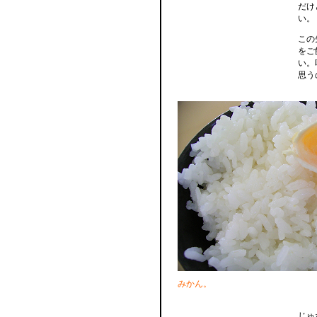
だけ
い。
この
をご
い。
思う
みかん。
じゅ