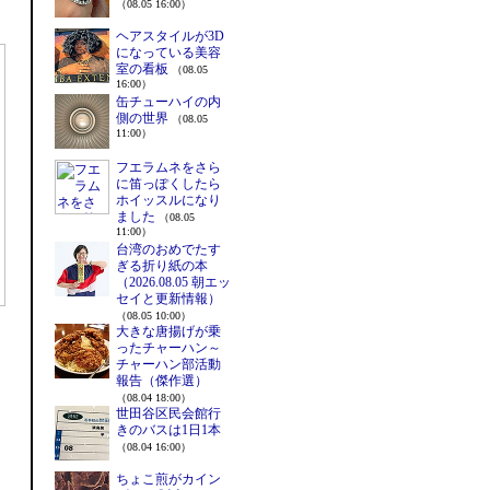
（08.05 16:00）
ヘアスタイルが3D
になっている美容
室の看板
（08.05
16:00）
缶チューハイの内
側の世界
（08.05
11:00）
フエラムネをさら
に笛っぽくしたら
ホイッスルになり
ました
（08.05
11:00）
台湾のおめでたす
ぎる折り紙の本
（2026.08.05 朝エッ
セイと更新情報）
（08.05 10:00）
大きな唐揚げが乗
ったチャーハン～
チャーハン部活動
報告（傑作選）
（08.04 18:00）
世田谷区民会館行
きのバスは1日1本
（08.04 16:00）
ちょこ煎がカイン