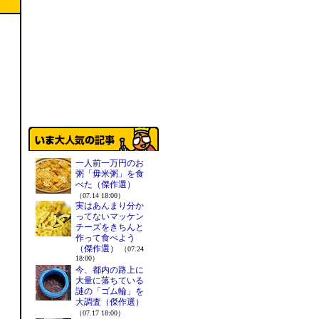
一人前一万円のお
粥「毋米粥」を食
べた（傑作選）
（07.14 18:00）
実はあんまり分か
ってないマッケン
チーズをきちんと
作って食べよう
（傑作選）
（07.24
18:00）
今、都内の路上に
大量に落ちている
謎の「ゴム輪」を
大調査（傑作選）
（07.17 18:00）