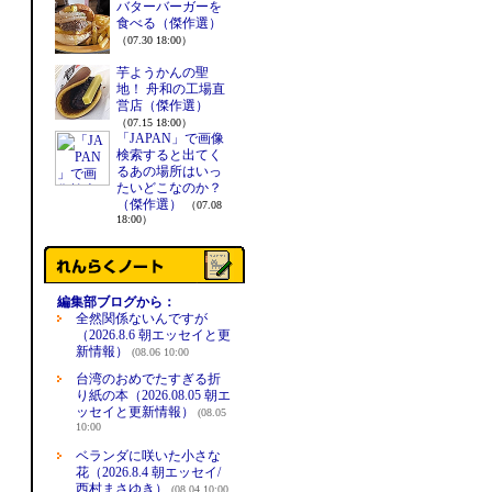
バターバーガーを
食べる（傑作選）
（07.30 18:00）
芋ようかんの聖
地！ 舟和の工場直
営店（傑作選）
（07.15 18:00）
「JAPAN」で画像
検索すると出てく
るあの場所はいっ
たいどこなのか？
（傑作選）
（07.08
18:00）
編集部ブログから：
全然関係ないんですが
（2026.8.6 朝エッセイと更
新情報）
(08.06 10:00
台湾のおめでたすぎる折
り紙の本（2026.08.05 朝エ
ッセイと更新情報）
(08.05
10:00
ベランダに咲いた小さな
花（2026.8.4 朝エッセイ/
西村まさゆき）
(08.04 10:00