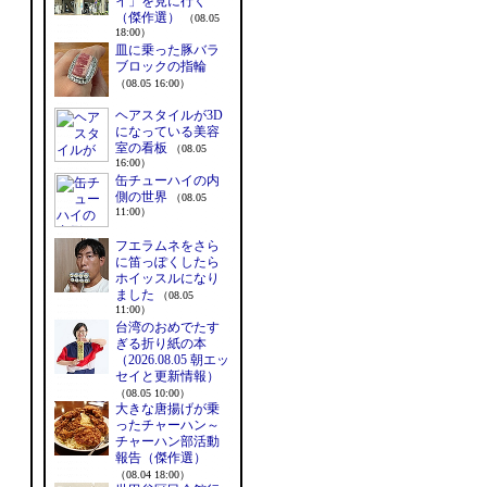
イ」を見に行く
（傑作選）
（08.05
18:00）
皿に乗った豚バラ
ブロックの指輪
（08.05 16:00）
ヘアスタイルが3D
になっている美容
室の看板
（08.05
16:00）
缶チューハイの内
側の世界
（08.05
11:00）
フエラムネをさら
に笛っぽくしたら
ホイッスルになり
ました
（08.05
11:00）
台湾のおめでたす
ぎる折り紙の本
（2026.08.05 朝エッ
セイと更新情報）
（08.05 10:00）
大きな唐揚げが乗
ったチャーハン～
チャーハン部活動
報告（傑作選）
（08.04 18:00）