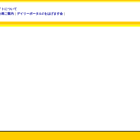
イトについて
企画ご案内
｜
デイリーポータルZをはげます会
｜