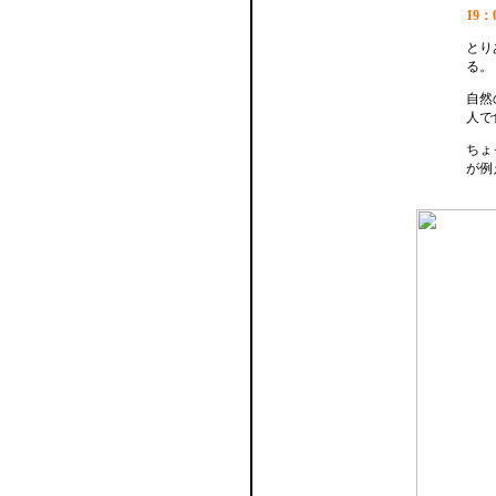
19
とり
る。
自然
人で
ちょ
が例