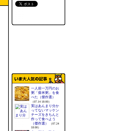
一人前一万円のお
粥「毋米粥」を食
べた（傑作選）
（07.14 18:00）
実はあんまり分か
ってないマッケン
チーズをきちんと
作って食べよう
（傑作選）
（07.24
18:00）