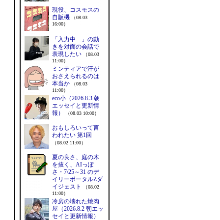
現役、コスモスの
自販機
（08.03
16:00）
「入力中…」の動
きを対面の会話で
表現したい
（08.03
11:00）
ミンティアで汗が
おさえられるのは
本当か
（08.03
11:00）
eco小（2026.8.3 朝
エッセイと更新情
報）
（08.03 10:00）
おもしろいって言
われたい 第1回
（08.02 11:00）
夏の良さ、庭の木
を抜く、AIっぽ
さ・7/25～31 のデ
イリーポータルZダ
イジェスト
（08.02
11:00）
冷房の壊れた焼肉
屋（2026.8.2 朝エッ
セイと更新情報）