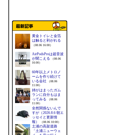
黄金トイレと金箔
は触ると剥がれる
（08.06 16:00）
AirPodsProは超音波
が聞こえる
（08.06
16:00）
60年以上メトロノ
ームを作り続けて
いる会社
（08.06
11:00）
姉がはまったガム
ランに自分もはま
ってみる
（08.06
11:00）
全然関係ないんで
すが（2026.8.6 朝エ
ッセイと更新情
報）
（08.06 10:00）
土浦の高架道路
「土浦ニューウェ