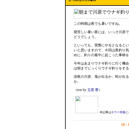
この時期は夜でも暑いですね。
寝苦しい暑い夜には、いっそ川原で
どうでしょう。
といっても、実際にやるとなるとい
いと思いますので、今回は夜釣り気
めに、釣りの最中に起こった事柄を
今年はあまりウナギ釣りに行く機会
は朝までじっくりウナギ釣りをする
深夜の川原、鬼が出るか、蛇が出る
か。
（text by
玉置 豊
）
本記事は
ホラー特集
に
18