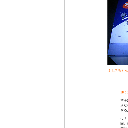
ミミズちゃん
18
竿を
さな
ぎる
ウナ
回、