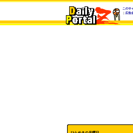
このサ
｜
広告
ひらめきの月曜日