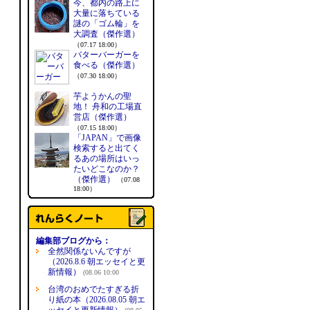
今、都内の路上に
大量に落ちている
謎の「ゴム輪」を
大調査（傑作選）
（07.17 18:00）
バターバーガーを
食べる（傑作選）
（07.30 18:00）
芋ようかんの聖
地！ 舟和の工場直
営店（傑作選）
（07.15 18:00）
「JAPAN」で画像
検索すると出てく
るあの場所はいっ
たいどこなのか？
（傑作選）
（07.08
18:00）
編集部ブログから：
全然関係ないんですが
（2026.8.6 朝エッセイと更
新情報）
(08.06 10:00
台湾のおめでたすぎる折
り紙の本（2026.08.05 朝エ