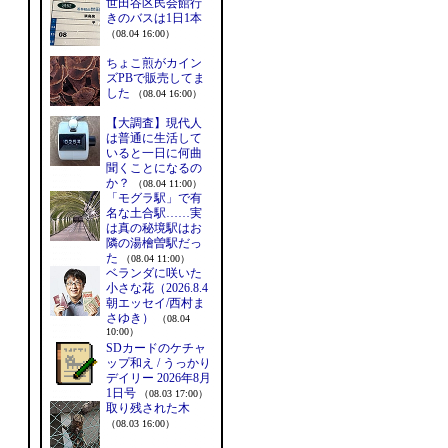
世田谷区民会館行
きのバスは1日1本
（08.04 16:00）
ちょこ煎がカイン
ズPBで販売してま
した
（08.04 16:00）
【大調査】現代人
は普通に生活して
いると一日に何曲
聞くことになるの
か？
（08.04 11:00）
「モグラ駅」で有
名な土合駅……実
は真の秘境駅はお
隣の湯檜曽駅だっ
た
（08.04 11:00）
ベランダに咲いた
小さな花（2026.8.4
朝エッセイ/西村ま
さゆき）
（08.04
10:00）
SDカードのケチャ
ップ和え / うっかり
デイリー 2026年8月
1日号
（08.03 17:00）
取り残された木
（08.03 16:00）