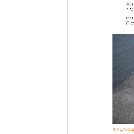
今日
くな
いつ
日は
竿を立てる道