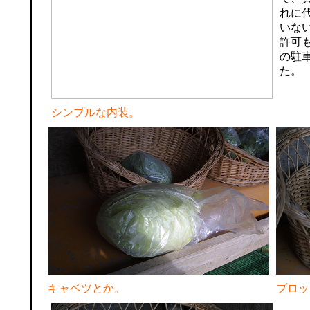
れに
いな
許可
の駐
た。
シンプルな内装。
キャベツとか。
ブロッ