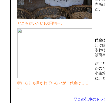
売所
だ。
どこもだいたい100円均一。
代金
には
るわ
ば簡
だけ
たの
小銭
ね」
特になにも書かれていないが、代金はここ
に。
▽この記事のトッ