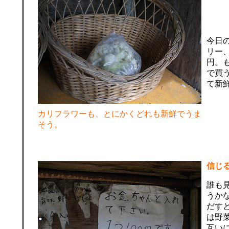
今日
リー、
円。
で買
て新
カリフラワーも、とにかくどれも新鮮でうま
そう。
信じ
誰も
うか
だす
は野
互い