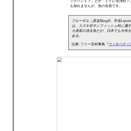
ックバンド？」とか「トイレ洗浄剤？
も知れませんが、魚の名前です。
ブルーギル（英名Bluegill、学名Lepomis 
は、スズキ目サンフィッシュ科に属
カ原産の淡水魚だが、日本でも分布
ある。
出典: フリー百科事典『
ウィキペディア（