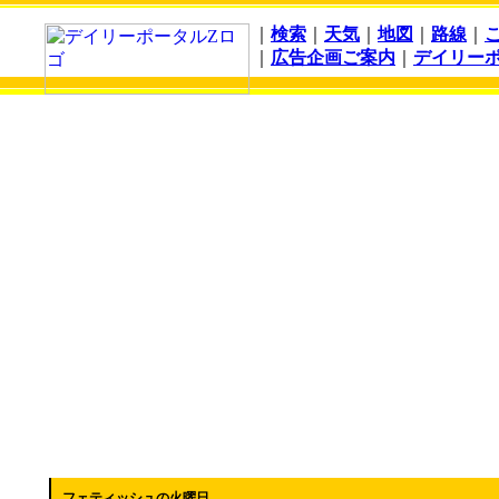
｜
検索
｜
天気
｜
地図
｜
路線
｜
｜
広告企画ご案内
｜
デイリー
フェティッシュの火曜日