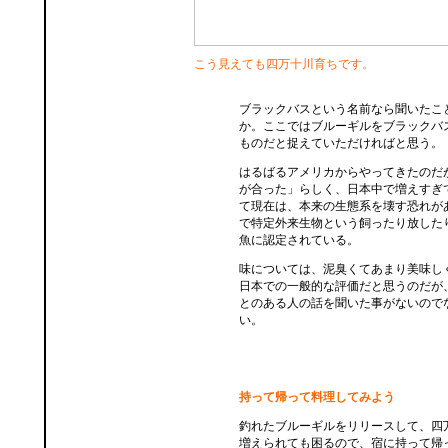
こう見えても四万十川育ちです。
ブラックバスという名前なら聞いたこ
か。ここではブルーギルをブラックバ
ものだと捉えていただければと思う。
はるばるアメリカからやってきたのだ
が合った」らしく、日本中で増えすぎ
て現在は、本来の生態系を壊す恐れが
で特定外来生物という飼ったり放した
魚に認定されている。
味については、泥臭くてあまり美味し
日本での一般的な評価だと思うのだが
とのある人の話を聞いた事がないので
い。
持って帰って料理してみよう
釣れたブルーギルをリリースして、四
増えられても困るので、宿に持って帰