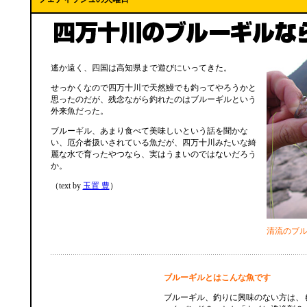
遙か遠く、四国は高知県まで遊びにいってきた。
せっかくなので四万十川で天然鰻でも釣ってやろうかと
思ったのだが、残念ながら釣れたのはブルーギルという
外来魚だった。
ブルーギル、あまり食べて美味しいという話を聞かな
い、厄介者扱いされている魚だが、四万十川みたいな綺
麗な水で育ったやつなら、実はうまいのではないだろう
か。
（text by
玉置 豊
）
清流のブ
ブルーギルとはこんな魚です
ブルーギル、釣りに興味のない方は、