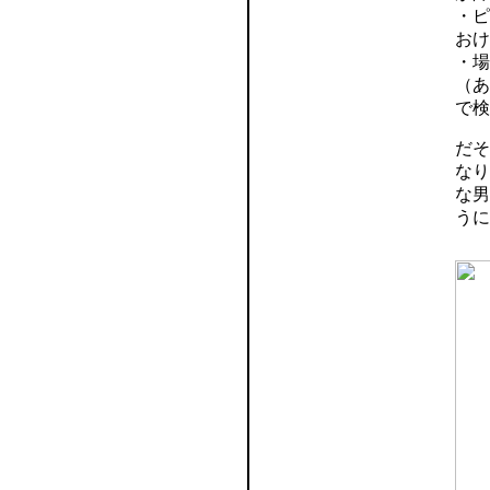
・ピ
おけ
・場
（あ
で検
だそ
なり
な男
うに