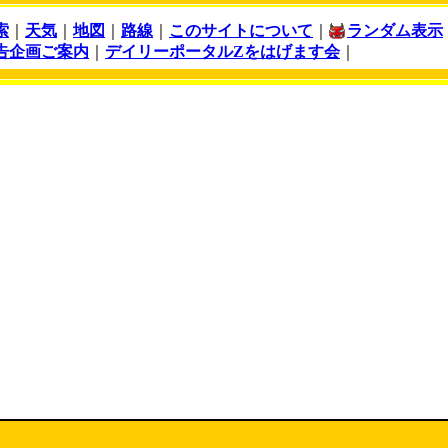
索
｜
天気
｜
地図
｜
路線
｜
このサイトについて
｜
ランダム表示
告企画ご案内
｜
デイリーポータルZをはげます会
｜