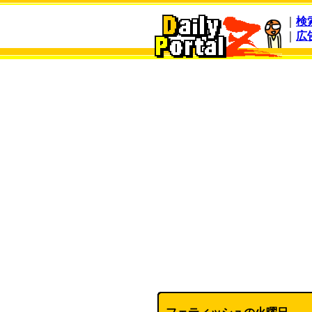
｜
検
｜
広