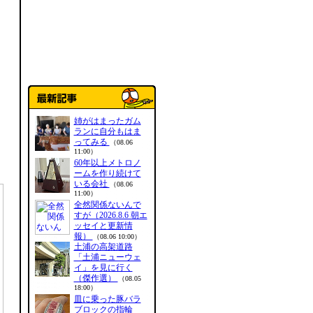
姉がはまったガム
ランに自分もはま
ってみる
（08.06
11:00）
60年以上メトロノ
ームを作り続けて
いる会社
（08.06
11:00）
全然関係ないんで
すが（2026.8.6 朝エ
ッセイと更新情
報）
（08.06 10:00）
土浦の高架道路
「土浦ニューウェ
イ」を見に行く
（傑作選）
（08.05
18:00）
皿に乗った豚バラ
ブロックの指輪