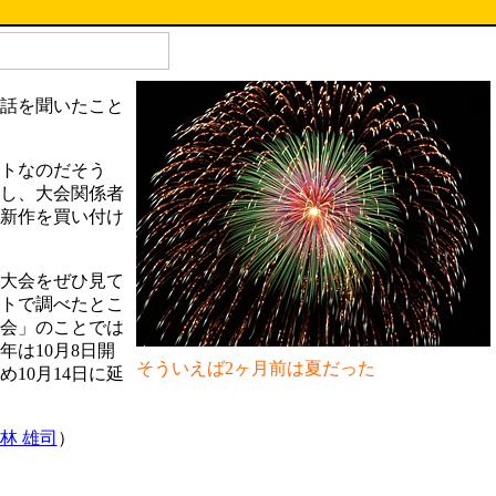
話を聞いたこと
トなのだそう
し、大会関係者
新作を買い付け
大会をぜひ見て
トで調べたとこ
会」のことでは
は10月8日開
そういえば2ヶ月前は夏だった
10月14日に延
林 雄司
）