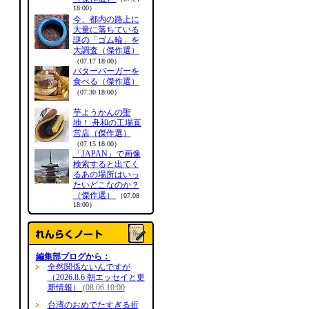
18:00）
今、都内の路上に
大量に落ちている
謎の「ゴム輪」を
大調査（傑作選）
（07.17 18:00）
バターバーガーを
食べる（傑作選）
（07.30 18:00）
芋ようかんの聖
地！ 舟和の工場直
営店（傑作選）
（07.15 18:00）
「JAPAN」で画像
検索すると出てく
るあの場所はいっ
たいどこなのか？
（傑作選）
（07.08
18:00）
編集部ブログから：
全然関係ないんですが
（2026.8.6 朝エッセイと更
新情報）
(08.06 10:00
台湾のおめでたすぎる折