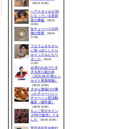
（08.05 16:00）
ヘアスタイルが3D
になっている美容
室の看板
（08.05
う
16:00）
缶チューハイの内
側の世界
（08.05
11:00）
フエラムネをさら
に笛っぽくしたら
ホイッスルになり
ました
（08.05
11:00）
台湾のおめでたす
ぎる折り紙の本
（2026.08.05 朝エッ
セイと更新情報）
（08.05 10:00）
大きな唐揚げが乗
ったチャーハン～
チャーハン部活動
報告（傑作選）
（08.04 18:00）
ちょこ煎がカイン
ズPBで販売してま
した
（08.04 16:00）
世田谷区民会館行