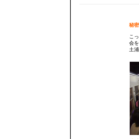
秘密
こっ
会を
土浦