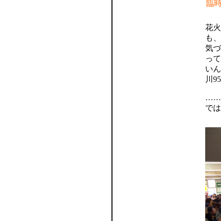
臨
花火
も、
気づ
って
いん
川9
……
では