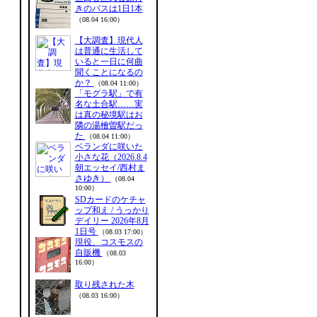
きのバスは1日1本
（08.04 16:00）
【大調査】現代人
は普通に生活して
いると一日に何曲
聞くことになるの
か？
（08.04 11:00）
「モグラ駅」で有
名な土合駅……実
は真の秘境駅はお
隣の湯檜曽駅だっ
た
（08.04 11:00）
ベランダに咲いた
小さな花（2026.8.4
朝エッセイ/西村ま
さゆき）
（08.04
10:00）
SDカードのケチャ
ップ和え / うっかり
デイリー 2026年8月
1日号
（08.03 17:00）
現役、コスモスの
自販機
（08.03
16:00）
取り残された木
（08.03 16:00）