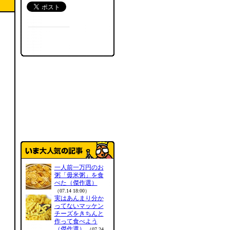
一人前一万円のお
粥「毋米粥」を食
べた（傑作選）
（07.14 18:00）
実はあんまり分か
ってないマッケン
チーズをきちんと
作って食べよう
（傑作選）
（07.24