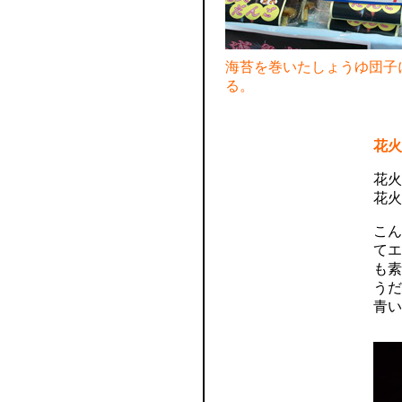
海苔を巻いたしょうゆ団子
る。
花火
花火
花火
こん
てエ
も素
うだ
青い