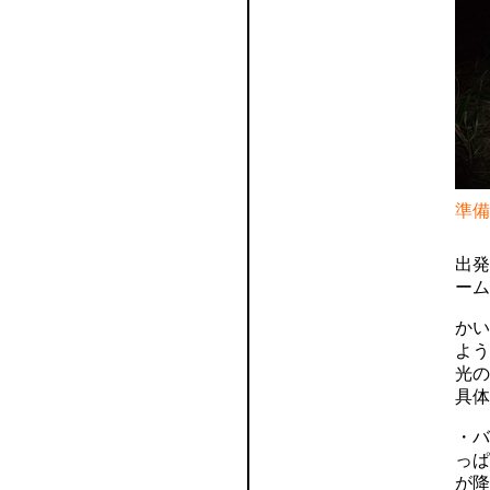
準備
出発
ーム
かい
よう
光の
具体
・バ
っぱ
が降