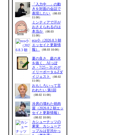
「入力中…」の動
きを対面の会話で
表現したい
（08.03
11:00）
ミンティアで汗が
おさえられるのは
本当か
（08.03
11:00）
eco小（2026.8.3 朝
エッセイと更新情
報）
（08.03 10:00）
夏の良さ、庭の木
を抜く、AIっぽ
さ・7/25～31 のデ
イリーポータルZダ
イジェスト
（08.02
11:00）
おもしろいって言
われたい 第1回
（08.02 11:00）
冷房の壊れた焼肉
屋（2026.8.2 朝エッ
セイと更新情報）
（08.02 10:00）
カシューナッツの
果実、カシューア
ップルは甘渋かっ