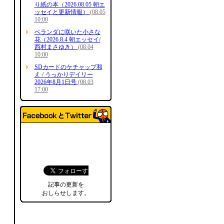
り紙の本（2026.08.05 朝エ
ッセイと更新情報）
(08.05
10:00
ベランダに咲いた小さな
花（2026.8.4 朝エッセイ/
西村まさゆき）
(08.04
10:00
SDカードのケチャップ和
え / うっかりデイリー
2026年8月1日号
(08.03
17:00
記事の更新を
おしらせします。