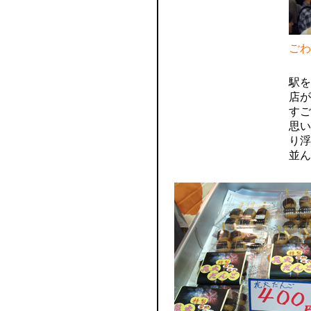
ごわ
駅を
店が
すご
思い
り浮
並ん