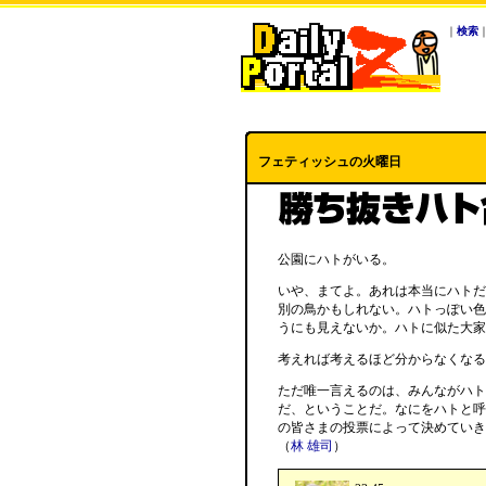
｜
検索
フェティッシュの火曜日
公園にハトがいる。
いや、まてよ。あれは本当にハトだ
別の鳥かもしれない。ハトっぽい色
うにも見えないか。ハトに似た大家
考えれば考えるほど分からなくなる
ただ唯一言えるのは、みんながハト
だ、ということだ。なにをハトと呼
の皆さまの投票によって決めていき
（
林 雄司
）