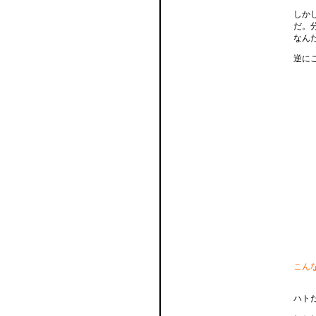
しか
だ。
なん
逆に
こん
ハト