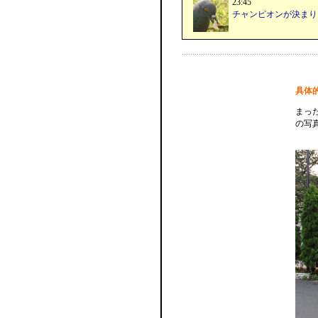
23:45
チャンピオンが決まり
具体
まっ
の写