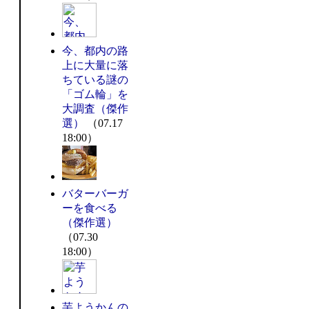
今、都内の路
上に大量に落
ちている謎の
「ゴム輪」を
大調査（傑作
選）
（07.17
18:00）
バターバーガ
ーを食べる
（傑作選）
（07.30
18:00）
芋ようかんの