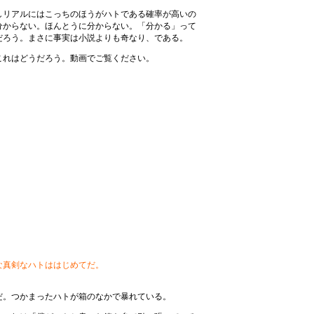
しリアルにはこっちのほうがハトである確率が高いの
分からない。ほんとうに分からない。「分かる」って
だろう。まさに事実は小説よりも奇なり、である。
これはどうだろう。動画でご覧ください。
な真剣なハトははじめてだ。
だ。つかまったハトが箱のなかで暴れている。