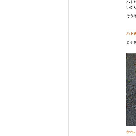
ハト
いか
そう
ハト
じゃ
かわ