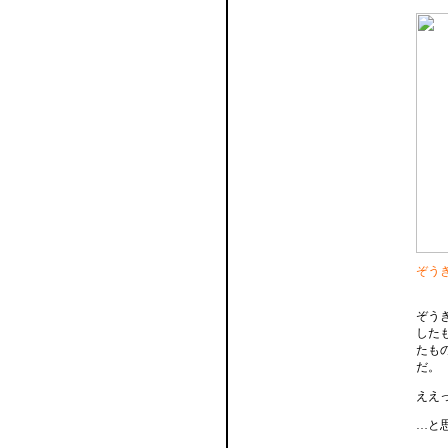
ぞう
ぞう
した
たも
だ。
ええ
…と