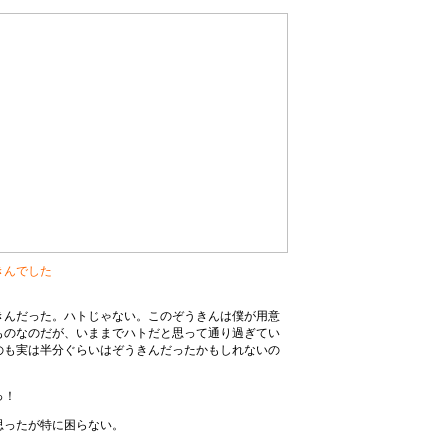
きんでした
きんだった。ハトじゃない。このぞうきんは僕が用意
ものなのだが、いままでハトだと思って通り過ぎてい
のも実は半分ぐらいはぞうきんだったかもしれないの
っ！
思ったが特に困らない。