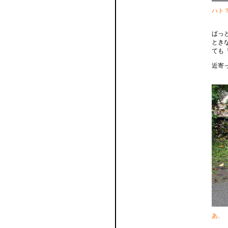
ハト
ぱっ
とき
ても
近寄
あ、