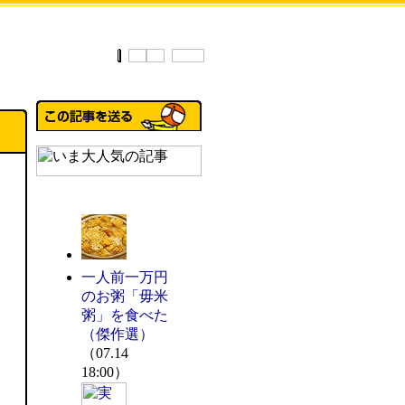
一人前一万円
のお粥「毋米
粥」を食べた
（傑作選）
（07.14
18:00）