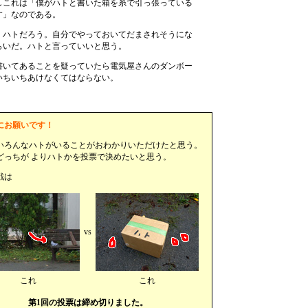
しこれは「僕がハトと書いた箱を糸で引っ張っている
す」なのである。
、ハトだろう。自分でやっておいてだまされそうにな
らいだ。ハトと言っていいと思う。
書いてあることを疑っていたら電気屋さんのダンボー
いちいちあけなくてはならない。
にお願いです！
いろんなハトがいることがおわかりいただけたと思う。
どっちが よりハトかを投票で決めたいと思う。
戦は
vs
これ
これ
第1回の投票は締め切りました。