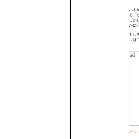
ハト
る。
しか
かに
もし
ルは
かわ