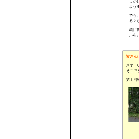
しか
よう
でも
るぐ
箱に
ルを
皆さん
さて、
そこで
第１回