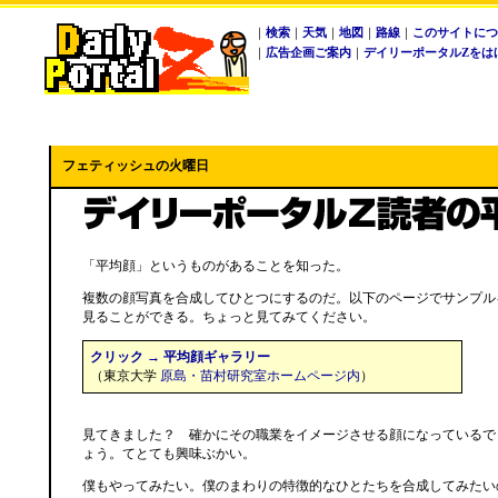
｜
検索
｜
天気
｜
地図
｜
路線
｜
このサイトにつ
｜
広告企画ご案内
｜
デイリーポータルZをは
フェティッシュの火曜日
「平均顔」というものがあることを知った。
複数の顔写真を合成してひとつにするのだ。以下のページでサンプル
見ることができる。ちょっと見てみてください。
クリック → 平均顔ギャラリー
（東京大学
原島・苗村研究室ホームページ内
）
見てきました？ 確かにその職業をイメージさせる顔になっているで
ょう。てとても興味ぶかい。
僕もやってみたい。僕のまわりの特徴的なひとたちを合成してみたい