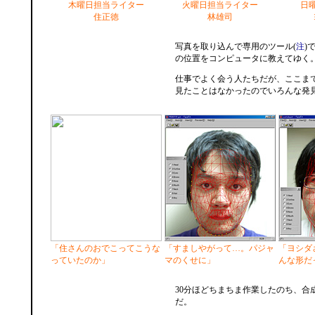
木曜日担当ライター
火曜日担当ライター
日
住正徳
林雄司
写真を取り込んで専用のツール(
注
)
の位置をコンピュータに教えてゆく
仕事でよく会う人たちだが、ここま
見たことはなかったのでいろんな発
「住さんのおでこってこうな
「すましやがって…。パジャ
「ヨシダ
っていたのか」
マのくせに」
んな形だ
30分ほどちまちま作業したのち、合
だ。