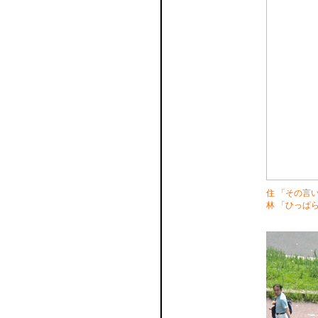
住 「その言
林 「ひっぱ