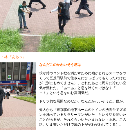
住・林 「ああっ」
なんだこのかわいそう感は
僕が持つコント欲を満たすために袖がとれるスーツをつ
くって五反田駅前で住さんにひっぱってもらったわけだ
が（別にもめてません）、とれたあとに周りに冷たい空
気が流れた。「あーあ」と息を吐くのではなく「…
っ！」という息をのむ雰囲気だ。
ドリフ的な展開なのだが、なんだかわいそうだ。僕が。
知人から「東京駅の地下ホームのトイレの洗面台でズボ
ンを洗っているサラリーマンがいた」という話を聞いた
ことがあるが、それぐらいいたたまれない（ああ、この
話、いま書いただけで尻の下がぞわぞわしてくる）。