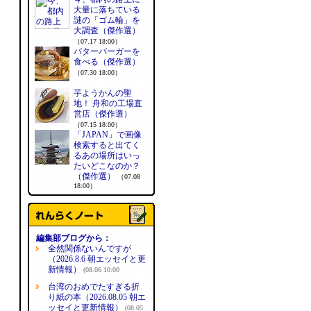
大量に落ちている
謎の「ゴム輪」を
大調査（傑作選）
（07.17 18:00）
バターバーガーを
食べる（傑作選）
（07.30 18:00）
芋ようかんの聖
地！ 舟和の工場直
営店（傑作選）
（07.15 18:00）
「JAPAN」で画像
検索すると出てく
るあの場所はいっ
たいどこなのか？
（傑作選）
（07.08
18:00）
編集部ブログから：
全然関係ないんですが
（2026.8.6 朝エッセイと更
新情報）
(08.06 10:00
台湾のおめでたすぎる折
り紙の本（2026.08.05 朝エ
ッセイと更新情報）
(08.05