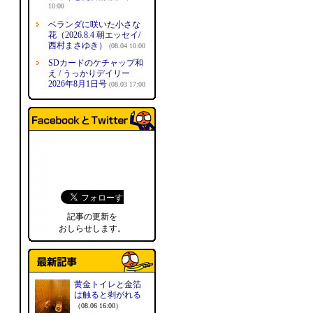
10:00
ベランダに咲いた小さな
花（2026.8.4 朝エッセイ/
西村まさゆき）
(08.04 10:00
SDカードのケチャップ和
え / うっかりデイリー
2026年8月1日号
(08.03 17:00
記事の更新を
おしらせします。
黄金トイレと金箔
は触ると剥がれる
（08.06 16:00）