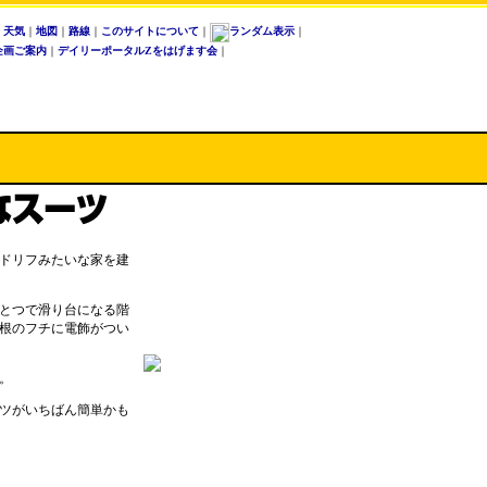
｜
天気
｜
地図
｜
路線
｜
このサイトについて
｜
ランダム表示
｜
企画ご案内
｜
デイリーポータルZをはげます会
｜
ドリフみたいな家を建
とつで滑り台になる階
根のフチに電飾がつい
。
ツがいちばん簡単かも