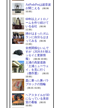
AirPodsProは超音波
が聞こえる
（08.06
16:00）
60年以上メトロノ
ームを作り続けて
いる会社
（08.06
11:00）
姉がはまったガム
ランに自分もはま
ってみる
（08.06
11:00）
全然関係ないんで
すが（2026.8.6 朝エ
ッセイと更新情
報）
（08.06 10:00）
土浦の高架道路
「土浦ニューウェ
イ」を見に行く
（傑作選）
（08.05
18:00）
皿に乗った豚バラ
ブロックの指輪
（08.05 16:00）
ヘアスタイルが3D
になっている美容
室の看板
（08.05
16:00）