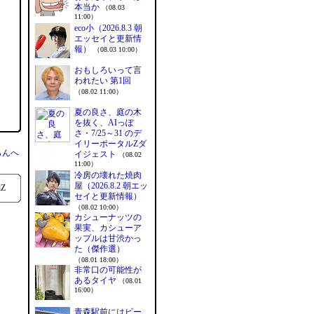
本当か
（08.03
11:00）
eco小（2026.8.3 朝
エッセイと更新情
報）
（08.03 10:00）
おもしろいって言
われたい 第1回
（08.02 11:00）
夏の良さ、庭の木
＞
を抜く、AIっぽ
さ・7/25～31 のデ
イリーポータルZダ
らんへ
イジェスト
（08.02
11:00）
冷房の壊れた焼肉
屋（2026.8.2 朝エッ
lZ
セイと更新情報）
（08.02 10:00）
カシューナッツの
果実、カシューア
ップルは甘渋かっ
た（傑作選）
（08.01 18:00）
非常口の可能性が
あるタイヤ
（08.01
16:00）
青森駅前にはビー