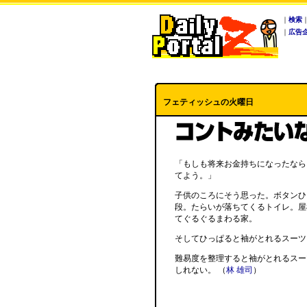
｜
検索
｜
広告
フェティッシュの火曜日
「もしも将来お金持ちになったなら
てよう。」
子供のころにそう思った。ボタンひ
段。たらいが落ちてくるトイレ。屋
てぐるぐるまわる家。
そしてひっぱると袖がとれるスーツ
難易度を整理すると袖がとれるスー
しれない。 （
林 雄司
）