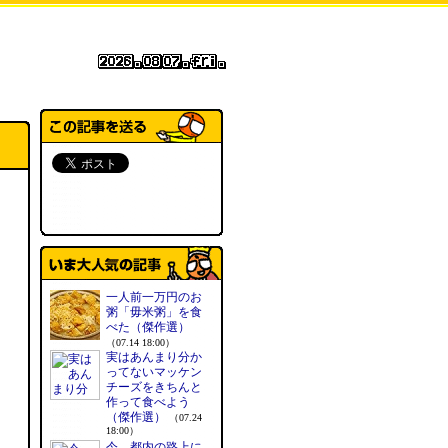
一人前一万円のお
粥「毋米粥」を食
べた（傑作選）
（07.14 18:00）
実はあんまり分か
ってないマッケン
チーズをきちんと
作って食べよう
（傑作選）
（07.24
18:00）
今、都内の路上に