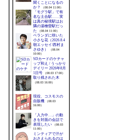
聞くことになるの
か？
（08.04 11:00）
「モグラ駅」で有
名な土合駅……実
は真の秘境駅はお
隣の湯檜曽駅だっ
た
（08.04 11:00）
ベランダに咲いた
小さな花（2026.8.4
朝エッセイ/西村ま
さゆき）
（08.04
10:00）
SDカードのケチャ
ップ和え / うっかり
デイリー 2026年8月
1日号
（08.03 17:00）
取り残された木
（08.03 16:00）
現役、コスモスの
自販機
（08.03
16:00）
「入力中…」の動
きを対面の会話で
表現したい
（08.03
11:00）
ミンティアで汗が
おさえられるのは