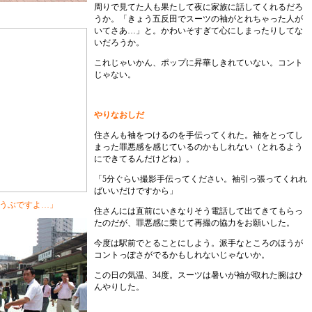
周りで見てた人も果たして夜に家族に話してくれるだろ
うか。「きょう五反田でスーツの袖がとれちゃった人が
いてさあ…」と。かわいそすぎて心にしまったりしてな
いだろうか。
これじゃいかん、ポップに昇華しきれていない。コント
じゃない。
やりなおしだ
住さんも袖をつけるのを手伝ってくれた。袖をとってし
まった罪悪感を感じているのかもしれない（とれるよう
にできてるんだけどね）。
「5分ぐらい撮影手伝ってください。袖引っ張ってくれれ
ばいいだけですから」
ょうぶですよ…」
住さんには直前にいきなりそう電話して出てきてもらっ
たのだが、罪悪感に乗じて再撮の協力をお願いした。
今度は駅前でとることにしよう。派手なところのほうが
コントっぽさがでるかもしれないじゃないか。
この日の気温、34度。スーツは暑いが袖が取れた腕はひ
んやりした。