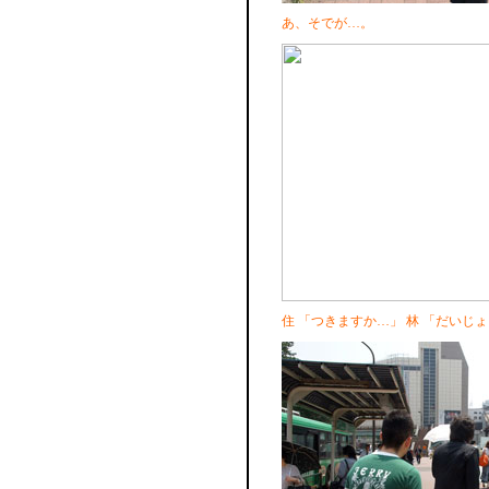
あ、そでが…。
住 「つきますか…」 林 「だいじ