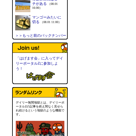
チがある
（08.01
16:00）
マンゴーみたいに
切る
（08.01 11:00）
＞＞もっと前のバックナンバー
「はげます会」に入ってデイ
リーポータルZに参加しよ
う！
デイリー無間地獄とは、デイリーポ
ータルZの記事を絶え間なく見せら
れ続けるという地獄のような機能で
す。