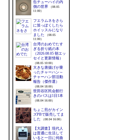
缶チューハイの内
側の世界
（08.05
11:00）
フエラムネをさら
に笛っぽくしたら
ホイッスルになり
ました
（08.05
11:00）
台湾のおめでたす
ぎる折り紙の本
（2026.08.05 朝エッ
セイと更新情報）
（08.05 10:00）
大きな唐揚げが乗
ったチャーハン～
チャーハン部活動
報告（傑作選）
（08.04 18:00）
世田谷区民会館行
きのバスは1日1本
（08.04 16:00）
ちょこ煎がカイン
ズPBで販売してま
した
（08.04 16:00）
【大調査】現代人
は普通に生活して
いると一日に何曲