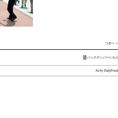
つぎへ 
バックナンバーいち
Ad by DailyPorta