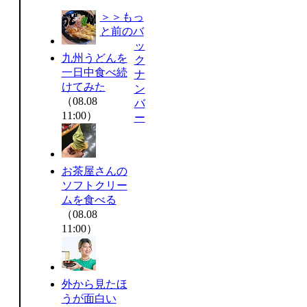
＞＞もっ
と前のバ
ッ
九州うどんを
ク
一日中食べ続
ナ
けてみた
ン
（08.08
バ
11:00）
ー
お茶屋さんの
ソフトクリー
ムを食べる
（08.08
11:00）
外から見たほ
うが面白い