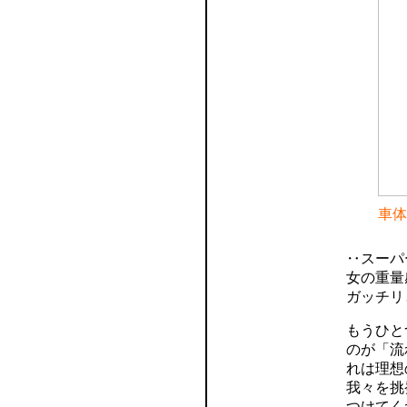
車体
‥スーパ
女の重量
ガッチリ
もうひと
のが「流
れは理想
我々を挑
つけてく