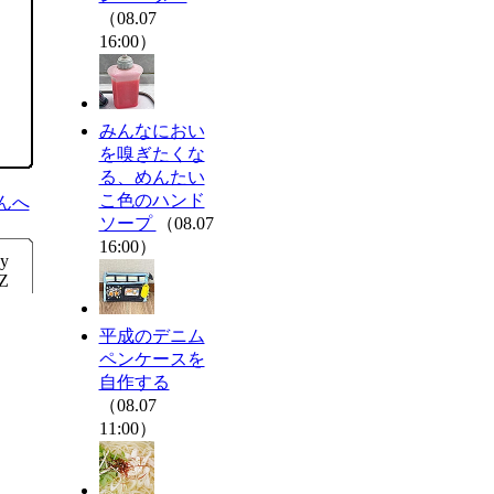
（08.07
16:00）
みんなにおい
を嗅ぎたくな
る、めんたい
こ色のハンド
んへ
ソープ
（08.07
16:00）
y
lZ
平成のデニム
ペンケースを
自作する
（08.07
11:00）