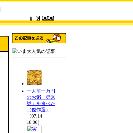
｜
一人前一万円
のお粥「毋米
粥」を食べた
（傑作選）
（07.14
18:00）