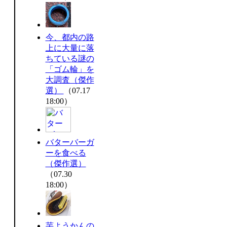
今、都内の路
上に大量に落
ちている謎の
「ゴム輪」を
大調査（傑作
選）
（07.17
18:00）
バターバーガ
ーを食べる
（傑作選）
（07.30
18:00）
芋ようかんの