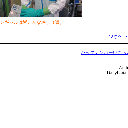
ンギャルは皆こんな感じ（嘘）
つぎへ ＞
バックナンバーいちら
Ad b
DailyPorta