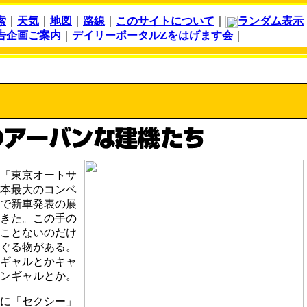
索
｜
天気
｜
地図
｜
路線
｜
このサイトについて
｜
ランダム表示
告企画ご案内
｜
デイリーポータルZをはげます会
｜
「東京オートサ
本最大のコンベ
で新車発表の展
きた。この手の
ことないのだけ
ぐる物がある。
ギャルとかキャ
ンギャルとか。
に「セクシー」