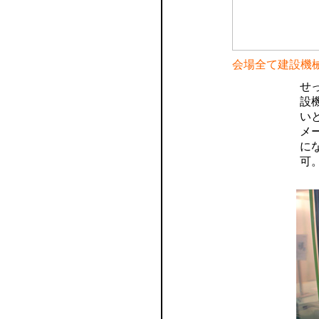
会場全て建設機
せ
設
い
メ
に
可