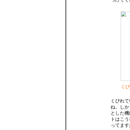
くび
くびれて
ね。しか
とした機
トはこう
ってます