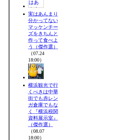
実はあんまり
分かってない
マッケンチー
ズをきちんと
作って食べよ
う（傑作選）
（07.24
18:00）
横浜観光で行
くべきは中華
街でも赤レン
ガ倉庫でもな
く『横浜税関
資料展示室』
（傑作選）
（08.07
18:00）