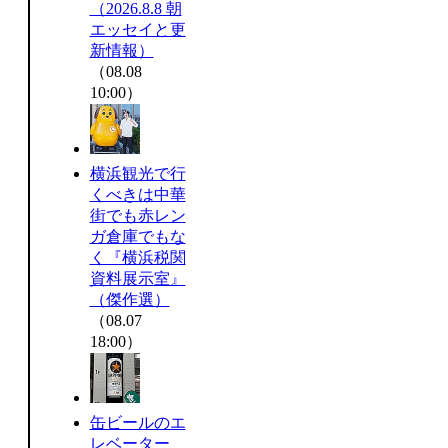
（2026.8.8 朝
エッセイと更
新情報）
（08.08
10:00）
横浜観光で行
くべきは中華
街でも赤レン
ガ倉庫でもな
く『横浜税関
資料展示室』
（傑作選）
（08.07
18:00）
缶ビールのエ
レベーター