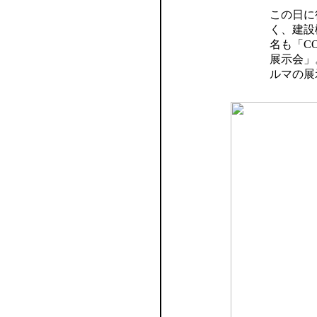
この日に
く、建設
名も「CO
展示会」
ルマの展